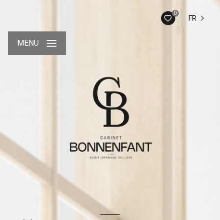
0
FR
MENU