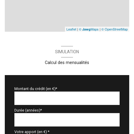
Leaflet
|
©
Maps
|
© OpenStreetMap
Jawg
SIMULATION
Calcul des mensualités
Montant du crédit (en €)*
Durée (années)*
Votre apport (en €) *