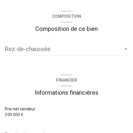
COMPOSITION
Composition de ce bien
Rez-de-chaussée
entrée
3,86 m²
salle d\'eau
4,75 m²
FINANCIER
séjour
16,54 m²
Informations financières
cuisine
5,52 m²
chambre
12,65 m²
Prix net vendeur
290 000 €