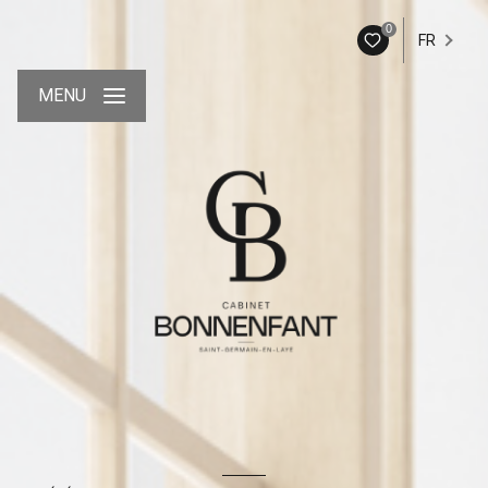
0
FR
MENU