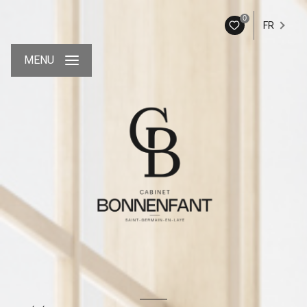
0
FR
MENU