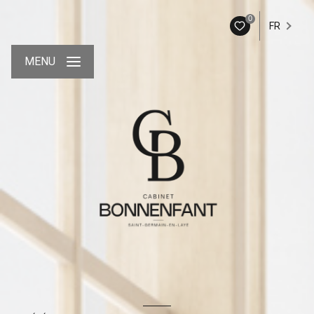
0
FR
MENU